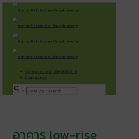
Contact us: 0-23660961-8
Languages
✕
อาคาร low-rise