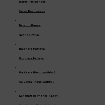
Nares Residences
Nares Residences
Dcondo Panaa
Dcondo Panaa
Bluphere Pattaya
Bluphere Pattaya
Na Veera Phaholyothin 8
Na Veera Phaholyothin 8
Kensington Phahol-Kaset