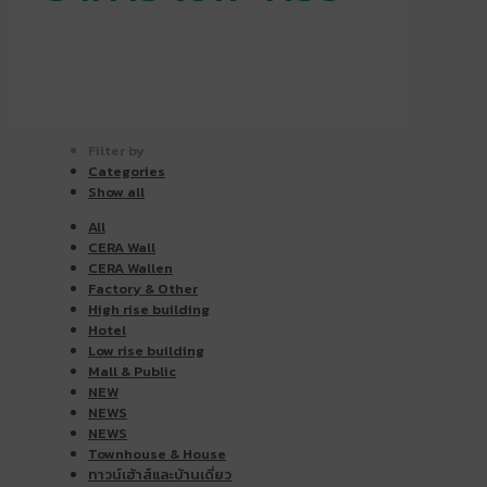
Filter by
Categories
Show all
All
CERA Wall
CERA Wallen
Factory & Other
High rise building
Hotel
Low rise building
Mall & Public
NEW
NEWS
NEWS
Townhouse & House
ทาวน์เฮ้าส์และบ้านเดี่ยว