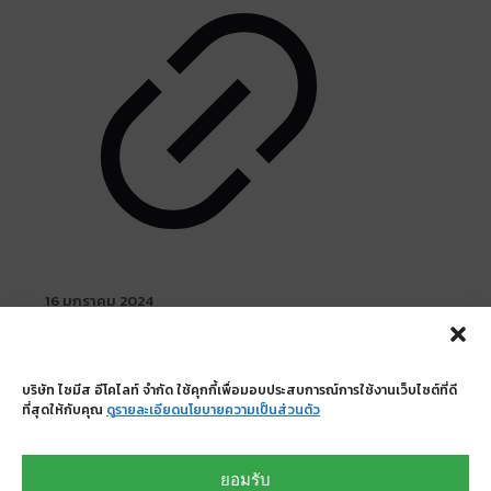
16 มกราคม 2024
Condo Me Bangna-Bangbo
Read more
บริษัท ไซมีส อีโคไลท์ จำกัด ใช้คุกกี้เพื่อมอบประสบการณ์การใช้งานเว็บไซต์ที่ดี
ที่สุดให้กับคุณ
ดูรายละเอียดนโยบายความเป็นส่วนตัว
บริษัท ไซมีส อีโคไลท์ จำกัด
335/13-14 ถนนศรีนครินทร์ แขวงหนองบอน เขต
ยอมรับ
ประเวศ กรุงเทพมหานคร 10250