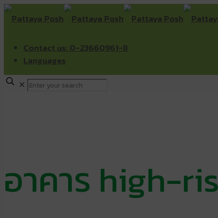
Contact us: 0-23660961-8
Languages
✕
อาคาร high-ri