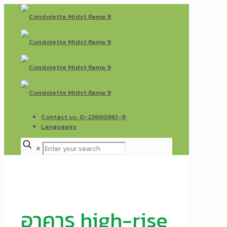
Contact us: 0-23660961-8
Languages
✕
อาคาร high-rise