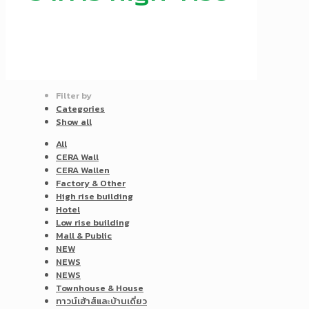
Filter by
Categories
Show all
All
CERA Wall
CERA Wallen
Factory & Other
High rise building
Hotel
Low rise building
Mall & Public
NEW
NEWS
NEWS
Townhouse & House
ทาวน์เฮ้าส์และบ้านเดี่ยว