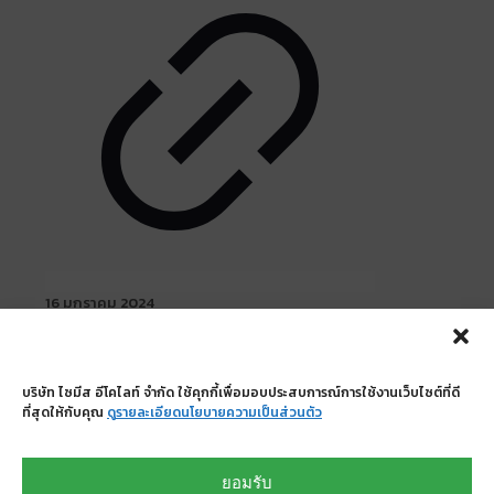
16 มกราคม 2024
Blue Phaholyothin 35
Read more
บริษัท ไซมีส อีโคไลท์ จำกัด ใช้คุกกี้เพื่อมอบประสบการณ์การใช้งานเว็บไซต์ที่ดี
ที่สุดให้กับคุณ
ดูรายละเอียดนโยบายความเป็นส่วนตัว
บริษัท ไซมีส อีโคไลท์ จำกัด
335/13-14 ถนนศรีนครินทร์ แขวงหนองบอน เขต
ยอมรับ
ประเวศ กรุงเทพมหานคร 10250