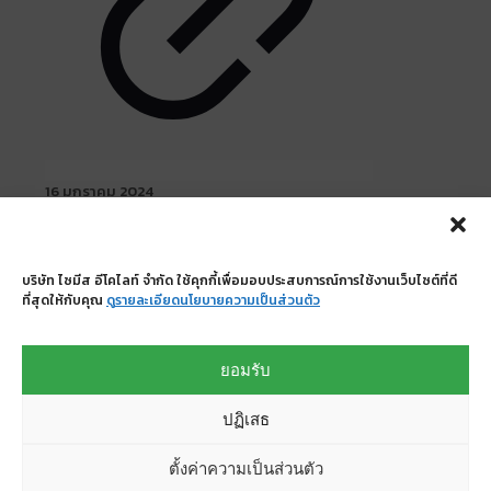
16 มกราคม 2024
Nares Residences
Read more
บริษัท ไซมีส อีโคไลท์ จำกัด ใช้คุกกี้เพื่อมอบประสบการณ์การใช้งานเว็บไซต์ที่ดี
ที่สุดให้กับคุณ
ดูรายละเอียดนโยบายความเป็นส่วนตัว
บริษัท ไซมีส อีโคไลท์ จำกัด
335/13-14 ถนนศรีนครินทร์ แขวงหนองบอน เขต
ยอมรับ
ประเวศ กรุงเทพมหานคร 10250
0-23660961-8
ปฏิเสธ
0-23660861
sales@ecolite.co.th
ตั้งค่าความเป็นส่วนตัว