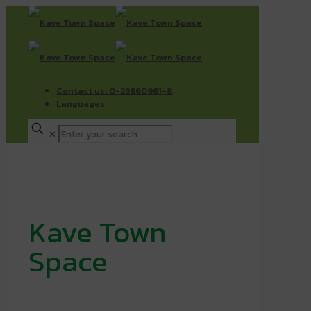
Contact us: 0-23660961-8
Languages
✕
Kave Town
Space