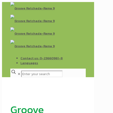
Contact us: 0-23660961-8
Languages
✕
Groove